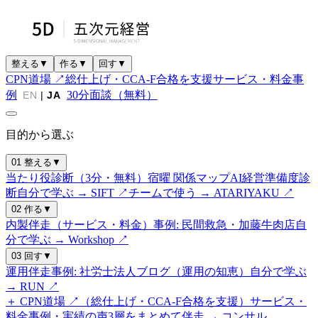
整える
▼
作る
▼
回す
▼
CPN道場 ↗
総仕上げ・CCA-F合格を支援
サービス・料金
事
例
30分面談（無料）
EN
|
JA
目的から選ぶ
01 整える
▼
当たり役診断（3分・無料）
宿曜 関係マップ
AI経営準備度診
断
自分で学ぶ → SIFT ↗
チームで使う → ATARIYAKU ↗
02 作る
▼
内製伴走（サービス・料金）
事例: 民間救急・加藤牛肉店
自
分で学ぶ → Workshop ↗
03 回す
▼
運用伴走
事例: 社労士法人
ブログ（運用の知恵）
自分で学ぶ
→ RUN ↗
＋ CPN道場 ↗（総仕上げ・CCA-F合格を支援）
サービス・
料金
事例・実績の声
3層をまとめて伴走 → コンサル