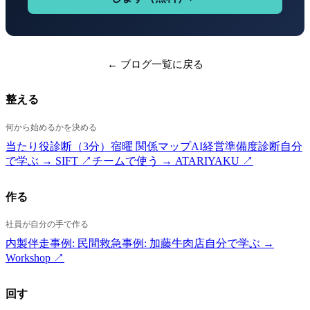
← ブログ一覧に戻る
整える
何から始めるかを決める
当たり役診断（3分）
宿曜 関係マップ
AI経営準備度診断
自分
で学ぶ → SIFT ↗
チームで使う → ATARIYAKU ↗
作る
社員が自分の手で作る
内製伴走
事例: 民間救急
事例: 加藤牛肉店
自分で学ぶ →
Workshop ↗
回す