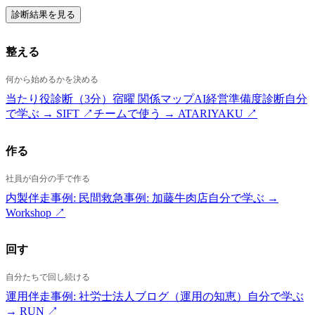
診断結果を見る
整える
何から始めるかを決める
当たり役診断（3分）
宿曜 関係マップ
AI経営準備度診断
自分
で学ぶ → SIFT ↗
チームで使う → ATARIYAKU ↗
作る
社員が自分の手で作る
内製伴走
事例: 民間救急
事例: 加藤牛肉店
自分で学ぶ →
Workshop ↗
回す
自分たちで回し続ける
運用伴走
事例: 社労士法人
ブログ（運用の知恵）
自分で学ぶ
→ RUN ↗