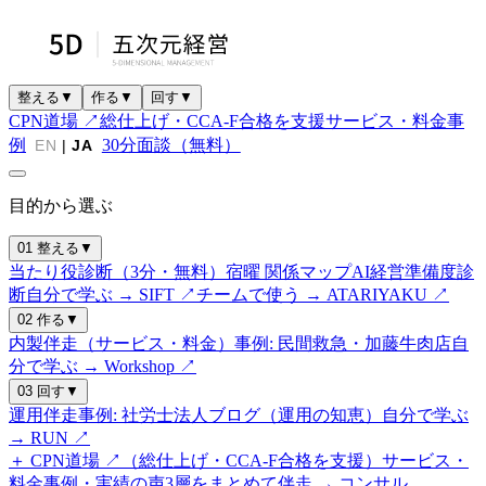
整える
▼
作る
▼
回す
▼
CPN道場 ↗
総仕上げ・CCA-F合格を支援
サービス・料金
事
例
30分面談（無料）
EN
|
JA
目的から選ぶ
01 整える
▼
当たり役診断（3分・無料）
宿曜 関係マップ
AI経営準備度診
断
自分で学ぶ → SIFT ↗
チームで使う → ATARIYAKU ↗
02 作る
▼
内製伴走（サービス・料金）
事例: 民間救急・加藤牛肉店
自
分で学ぶ → Workshop ↗
03 回す
▼
運用伴走
事例: 社労士法人
ブログ（運用の知恵）
自分で学ぶ
→ RUN ↗
＋ CPN道場 ↗（総仕上げ・CCA-F合格を支援）
サービス・
料金
事例・実績の声
3層をまとめて伴走 → コンサル