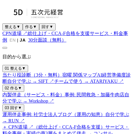
整える
▼
作る
▼
回す
▼
CPN道場 ↗
総仕上げ・CCA-F合格を支援
サービス・料金
事
例
30分面談（無料）
EN
|
JA
目的から選ぶ
01 整える
▼
当たり役診断（3分・無料）
宿曜 関係マップ
AI経営準備度診
断
自分で学ぶ → SIFT ↗
チームで使う → ATARIYAKU ↗
02 作る
▼
内製伴走（サービス・料金）
事例: 民間救急・加藤牛肉店
自
分で学ぶ → Workshop ↗
03 回す
▼
運用伴走
事例: 社労士法人
ブログ（運用の知恵）
自分で学ぶ
→ RUN ↗
＋ CPN道場 ↗（総仕上げ・CCA-F合格を支援）
サービス・
料金
事例・実績の声
3層をまとめて伴走 → コンサル