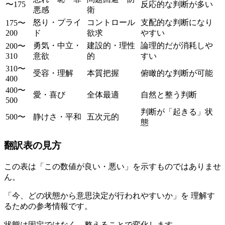
〜175
反応的な判断が多い
悪感
衛
怒り・プライ
コントロール
支配的な判断になり
175〜
200
ド
欲求
やすい
勇気・中立・
建設的・理性
論理的だが消耗しや
200〜
310
意欲
的
すい
310〜
受容・理解
本質把握
俯瞰的な判断が可能
400
400〜
愛・喜び
全体最適
自然と整う判断
500
判断が「起きる」状
500〜
静けさ・平和
五次元的
態
翻訳表の見方
この表は「この数値が良い・悪い」を示すものではありませ
ん。
「今、どの状態から意思決定が行われやすいか」を 理解す
るための参考情報です。
状態は固定ではなく、整えることで変化します。