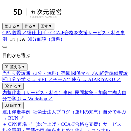
整える
▼
作る
▼
回す
▼
CPN道場 ↗
総仕上げ・CCA-F合格を支援
サービス・料金
事
例
30分面談（無料）
EN
|
JA
目的から選ぶ
01 整える
▼
当たり役診断（3分・無料）
宿曜 関係マップ
AI経営準備度診
断
自分で学ぶ → SIFT ↗
チームで使う → ATARIYAKU ↗
02 作る
▼
内製伴走（サービス・料金）
事例: 民間救急・加藤牛肉店
自
分で学ぶ → Workshop ↗
03 回す
▼
運用伴走
事例: 社労士法人
ブログ（運用の知恵）
自分で学ぶ
→ RUN ↗
＋ CPN道場 ↗（総仕上げ・CCA-F合格を支援）
サービス・
料金
事例・実績の声
3層をまとめて伴走 → コンサル