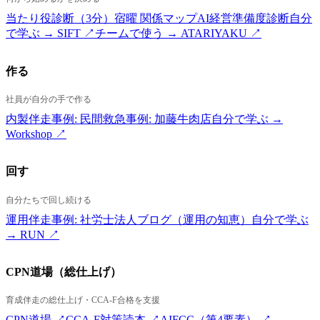
当たり役診断（3分）
宿曜 関係マップ
AI経営準備度診断
自分
で学ぶ → SIFT ↗
チームで使う → ATARIYAKU ↗
作る
社員が自分の手で作る
内製伴走
事例: 民間救急
事例: 加藤牛肉店
自分で学ぶ →
Workshop ↗
回す
自分たちで回し続ける
運用伴走
事例: 社労士法人
ブログ（運用の知恵）
自分で学ぶ
→ RUN ↗
CPN道場（総仕上げ）
育成伴走の総仕上げ・CCA-F合格を支援
CPN道場 ↗
CCA-F対策読本 ↗
AIFCC（第4要素） ↗